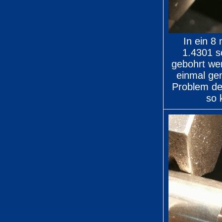
In ein 8
1.4301 s
gebohrt we
einmal ge
Problem de
so 