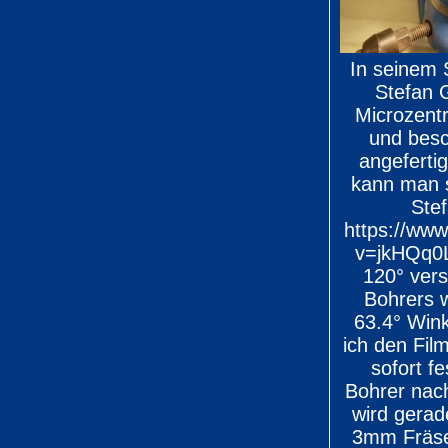
In seinem 
Stefan 
Microzentr
und besc
angeferti
kann man s
Ste
https://ww
v=jkHQq0
120° vers
Bohrers 
63.4° Wink
ich den Fil
sofort fe
Bohrer nac
wird gerad
3mm Fräser